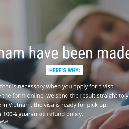
tnam have been made
HERE’S WHY:
 that is necessary when you apply for a visa.
the form online, we send the result straight to y
 in Vietnam, the visa is ready for pick up.
 100% guarantee refund policy.
olicy)