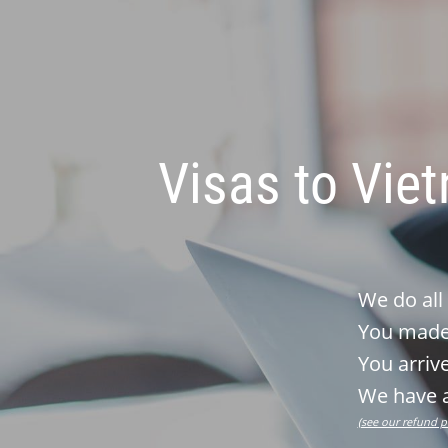
Visas to Vie
We do all
You made 
You arrive
We have a
(see our refund p