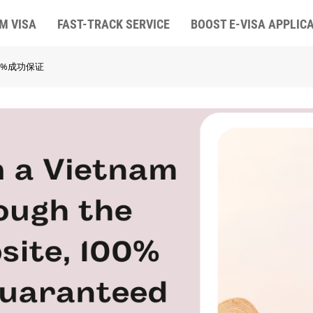
M VISA
FAST-TRACK SERVICE
BOOST E-VISA APPLIC
0%成功保证