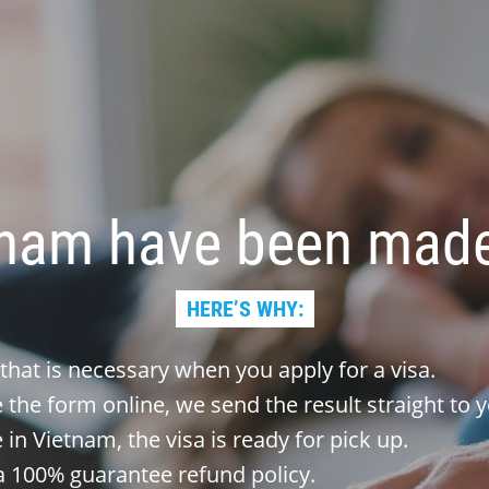
tnam have been made
HERE’S WHY:
 that is necessary when you apply for a visa.
the form online, we send the result straight to y
 in Vietnam, the visa is ready for pick up.
 100% guarantee refund policy.