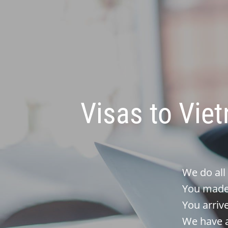
Visas to Vie
We do all
You made 
You arrive
We have a