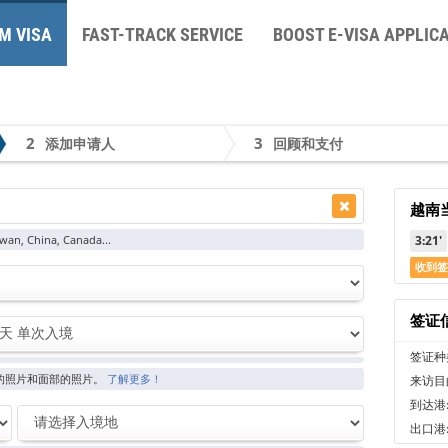
M VISA
FAST-TRACK SERVICE
BOOST E-VISA APPLIC
2
3
添加申请人
回顾和支付
越南
wan, China, Canada...
3
:
21'
收到
签证
签证种
的照片和面部的照片。
了解更多！
来访目
到达港
出口港