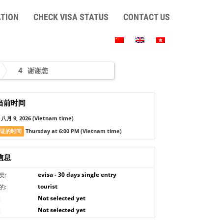
ATION
CHECK VISA STATUS
CONTACT US
4
谢谢您
当前时间
八月 9, 2026
(Vietnam time)
签证的时间
Thursday at 6:00 PM
(Vietnam time)
信息
evisa - 30 days single entry
类:
tourist
的:
Not selected yet
:
Not selected yet
: