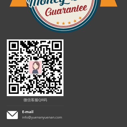
微信客服QR码
E-mail
info@yuenanyuenan.com