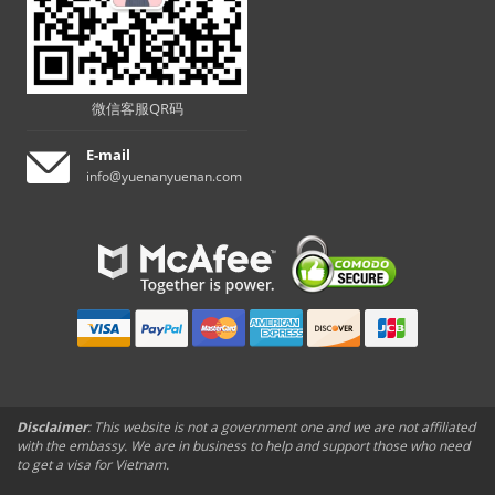
微信客服QR码
E-mail
info@yuenanyuenan.com
Disclaimer
: This website is not a government one and we are not affiliated
with the embassy. We are in business to help and support those who need
to get a visa for Vietnam.