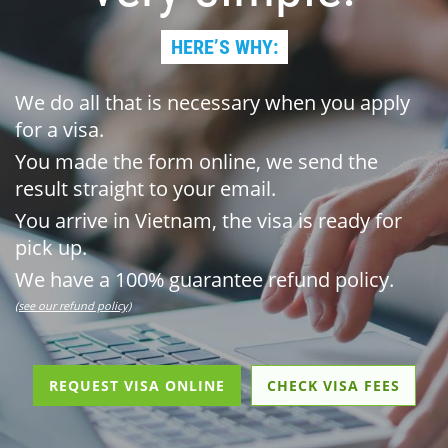
HERE’S WHY:
We do all that is necessary when you apply
for a visa.
You made the form online, we send the
result straight to your email.
You arrive in Vietnam, the visa is ready for
pick up.
We have a 100% guarantee refund policy.
(see our refund policy)
REQUEST VISA ONLINE
CHECK VISA FEES