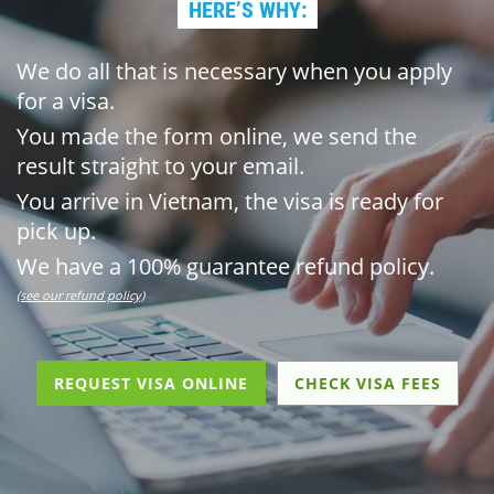
HERE’S WHY:
We do all that is necessary when you apply
for a visa.
You made the form online, we send the
result straight to your email.
You arrive in Vietnam, the visa is ready for
pick up.
We have a 100% guarantee refund policy.
(see our refund policy)
REQUEST VISA ONLINE
CHECK VISA FEES