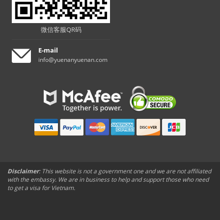
微信客服QR码
E-mail
info@yuenanyuenan.com
Disclaimer
: This website is not a government one and we are not affiliated
with the embassy. We are in business to help and support those who need
to get a visa for Vietnam.