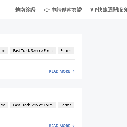
越南簽證
👉 申請越南簽證
VIP快速通關服
orm
Fast Track Service Form
Forms
READ MORE
orm
Fast Track Service Form
Forms
READ MORE