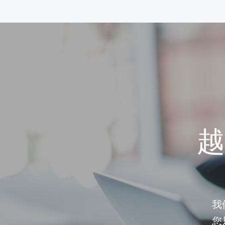
越
我
您