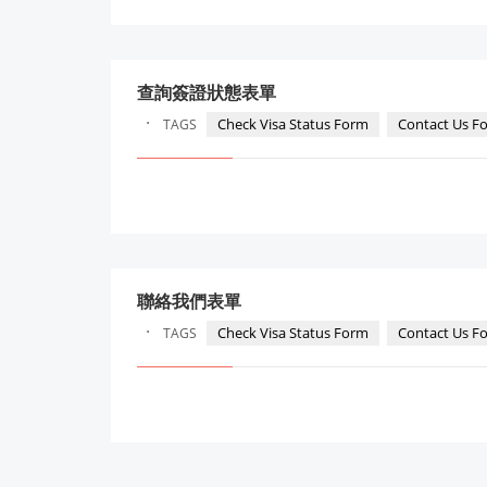
查詢簽證狀態表單
·
Check Visa Status Form
Contact Us F
TAGS
聯絡我們表單
·
Check Visa Status Form
Contact Us F
TAGS