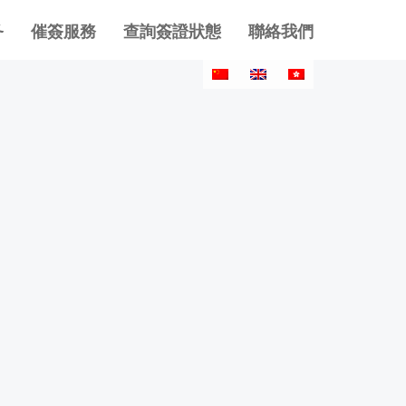
务
催簽服務
查詢簽證狀態
聯絡我們