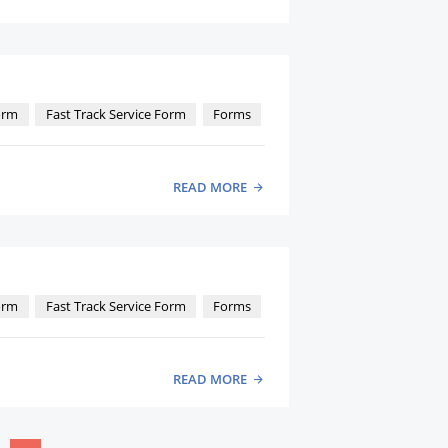
orm
Fast Track Service Form
Forms
READ MORE
orm
Fast Track Service Form
Forms
READ MORE