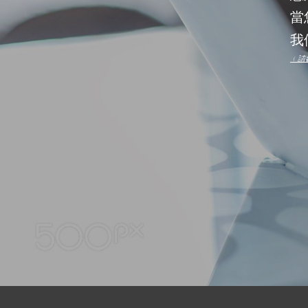
當
我
﹙請