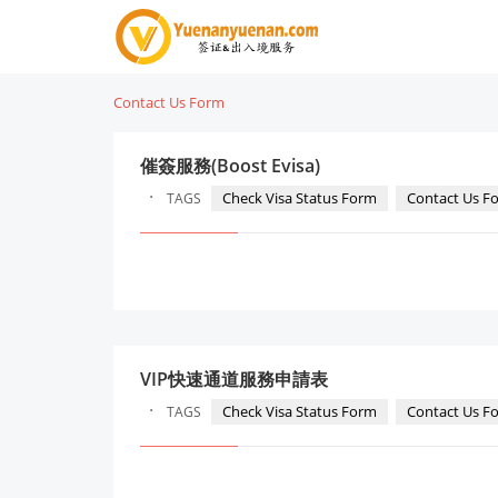
Contact Us Form
催簽服務(Boost Evisa)
·
Check Visa Status Form
Contact Us F
TAGS
VIP快速通道服務申請表
·
Check Visa Status Form
Contact Us F
TAGS