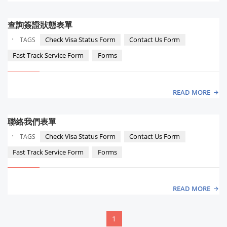
查詢簽證狀態表單
·
Check Visa Status Form
Contact Us Form
TAGS
Fast Track Service Form
Forms
READ MORE
聯絡我們表單
·
Check Visa Status Form
Contact Us Form
TAGS
Fast Track Service Form
Forms
READ MORE
1