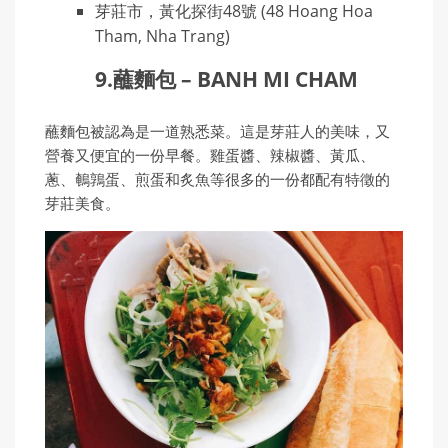
芽莊市，黃化探街48號 (48 Hoang Hoa
Tham, Nha Trang)
9.蘸麵包 – BANH MI CHAM
蘸麵包被認為是一道熟悉菜。這是芽莊人的美味，又
營養又便宜的一份早餐。雞蛋醬、辣椒醬、黃瓜、
蔥、鵪鶉蛋、煎蛋和炙魚等很多的一份都配有特徵的
芽莊美食。