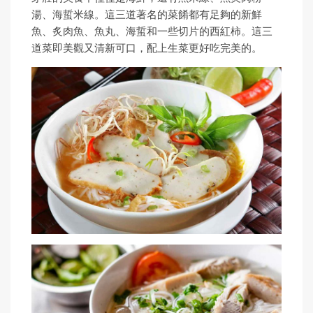
湯、海蜇米線。這三道著名的菜餚都有足夠的新鮮
魚、炙肉魚、魚丸、海蜇和一些切片的西紅柿。這三
道菜即美觀又清新可口，配上生菜更好吃完美的。