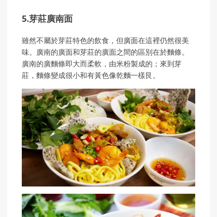
5.芽莊廣南面
雖然不屬於芽莊特色的飲食，但廣面在這裡仍然很美
味。廣南的廣面和芽莊的廣面之間的區別在於麵條。
廣南的廣麵條即大而柔軟，由米粉製成的；來到芽
莊，麵條變成很小和有黃色像乾麵一樣艮。