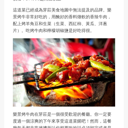
這道菜已經成為芽莊美食地圖中無法提及的品牌。樂
景烤牛非常好吃的，用醃好的香料燉軟的香辣牛肉，
配上烤羊角豆和生菜（生菜、西紅柿、黃瓜、洋蔥
片）。吃烤牛肉和檸檬胡椒鹽是好吃得很。
樂景烤牛肉在芽莊是一個很受歡迎的餐廳。你一定要
度過一個涼爽的下午來享受這道菜餚吧！然而，這餐
廳每天都非常擁擠所以你想要吃的話必須預定或者是