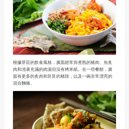
根據芽莊的飲食風格，廣面經常與煮熟的豬肉、魚炙
肉和澆著充滿的肉湯但沒有烤米紙。在一些餐館，廣
面有更多的炙肉和艮艮的豬蹄，以及一碗非常漂亮的
混合麵條。