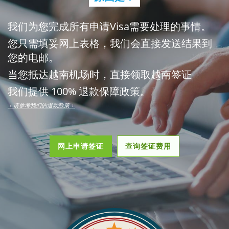
我们为您完成所有申请Visa需要处理的事情。
您只需填妥网上表格，我们会直接发送结果到
您的电邮。
当您抵达越南机场时，直接领取越南签证
我们提供 100% 退款保障政策。
﹙请参考我们的退款政策﹚
网上申请签证
查询签证费用