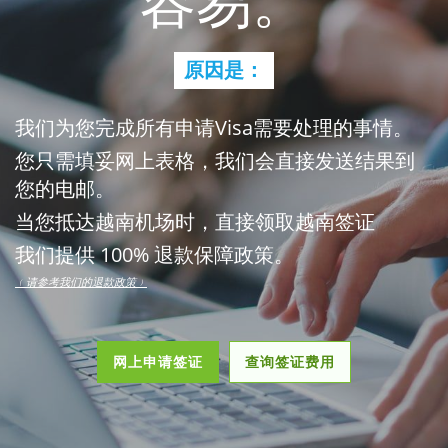
容易。
原因是：
我们为您完成所有申请Visa需要处理的事情。
您只需填妥网上表格，我们会直接发送结果到
您的电邮。
当您抵达越南机场时，直接领取越南签证
我们提供 100% 退款保障政策。
﹙请参考我们的退款政策﹚
网上申请签证
查询签证费用