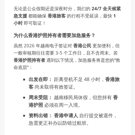
无论是公众假期还是深夜时分，我们的
24/7
全天候
紧
急支援
都能确保
香港旅客
的行程不受延误，最快
1
小
时
即可取证！
为什么香港护照持有者需要加急服务？
虽然 2026 年越南电子签证对
香港公民
更加便利，但
一般审核期往往需要 3-5 个工作日，且不含周末。若
香港
护
照持有者
遇到以下情况，加急服务将是您的“救
命底层”：
出发在即：
距离登机不足 48 小时，
香港旅
客
尚未取得有效签证。
周末受阻：
越南移民局休假，但您持有
香
港护照
必须在周一入境。
资料出错：
香港申请人
自行提交被退件，
急需更正补办以防错过航班。