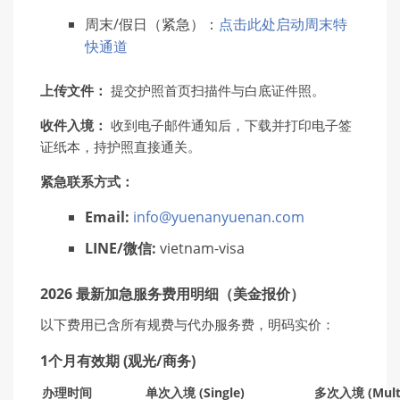
周末/假日（紧急）：
点击此处启动周末特
快通道
上
传
文件：
提交护照首页扫描件与白底证件照。
收件入境：
收到电子邮件通知后，下载并打印电子签
证纸本，持护照直接通关。
紧
急
联
系方式：
Email:
info@yuenanyuenan.com
LINE/
微信:
vietnam-visa
2026 最新加急服务费用明细（美金报价）
以下费用已含所有规费与代办服务费，明码实价：
1个月有效期 (观光/商务)
办
理
时间
单
次入境 (Single)
多次入境
(Mult