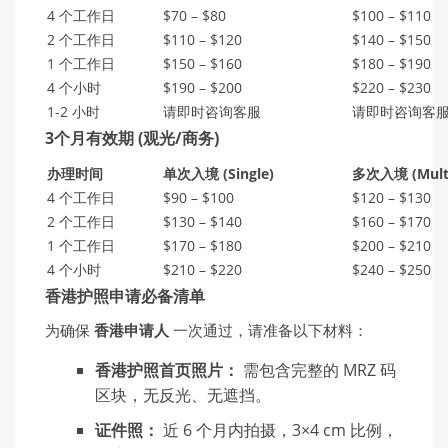
4 个工作日
$70 – $80
$100 – $110
2 个工作日
$110 – $120
$140 – $150
1 个工作日
$150 – $160
$180 – $190
4 个小时
$190 – $200
$220 – $230
1-2 小时
请即时咨询客服
请即时咨询客
3个月有效期 (观光/商务)
办
理
时间
单
次入境 (Single)
多次入境
(Mult
4 个工作日
$90 – $100
$120 – $130
2 个工作日
$130 – $140
$160 – $170
1 个工作日
$170 – $180
$200 – $210
4 个小时
$210 – $220
$240 – $250
香港护照申请必备清单
为确保
香港申
请
人
一次通过，请准备以下材料：
香港护照首页照片：
需包含完整的 MRZ 码
区块，无反光、无遮挡。
证件照：
近 6 个月内拍摄，3×4 cm 比例，