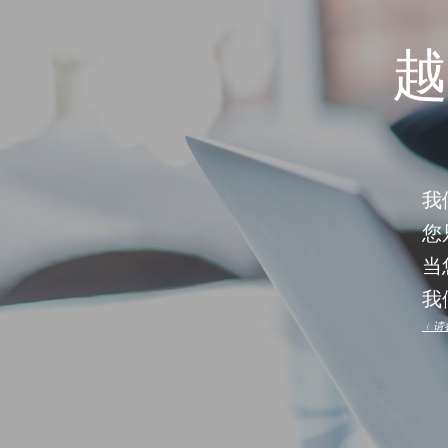
越
我
您
当
我
﹙请