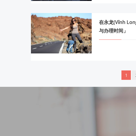
在永龙(Vĩnh 
与办理时间」
1