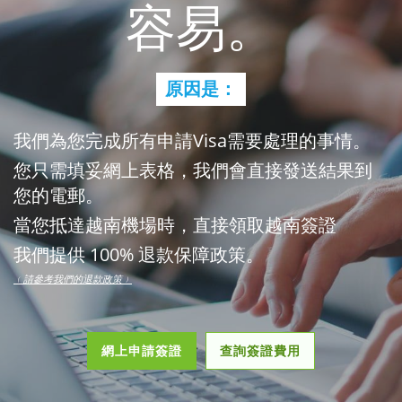
容易。
原因是：
我們為您完成所有申請Visa需要處理的事情。
您只需填妥網上表格，我們會直接發送結果到
您的電郵。
當您抵達越南機場時，直接領取越南簽證
我們提供 100% 退款保障政策。
﹙請參考我們的退款政策﹚
網上申請簽證
查詢簽證費用