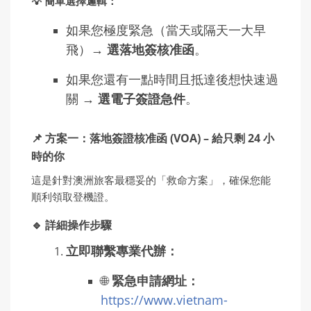
💡 簡單選擇邏輯：
如果您極度緊急（當天或隔天一大早
飛）→
選落地簽核准函
。
如果您還有一點時間且抵達後想快速過
關 →
選電子簽證急件
。
📌 方案一：落地簽證核准函 (VOA) – 給只剩 24 小
時的你
這是針對澳洲旅客最穩妥的「救命方案」，確保您能
順利領取登機證。
🔹 詳細操作步驟
立即聯繫專業代辦：
🌐
緊急申請網址：
https://www.vietnam-