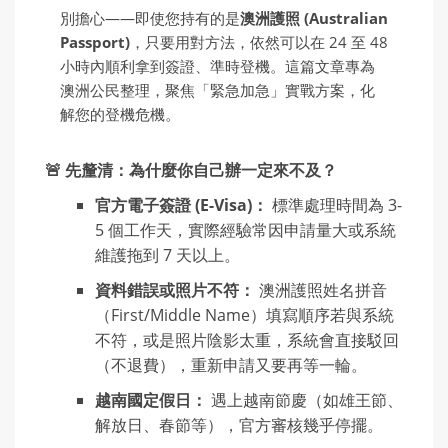
別擔心——即使您持有的是
澳洲護照 (Australian
Passport)
，只要用對方法，依然可以在 24 至 48
小時內順利拿到簽證、準時登機。這篇文章專為
澳洲公民整理，聚焦「緊急加急」實戰方案，化
解您的登機危機。
🚨 先釐清：為什麼你自己辦一定來不及？
官方電子簽證 (E-Visa)：
標準處理時間為 3-
5 個工作天，實際經驗常因申請量大或系統
維護拖到 7 天以上。
資料錯誤或照片不符：
澳洲護照姓名拼音
（First/Middle Name）填寫順序若與系統
不符，或是照片陰影太重，系統會直接駁回
（不退費），重新申請又要再等一輪。
越南國定假日：
遇上越南節慶（如雄王節、
解放日、春節等），官方審核幾乎停擺。