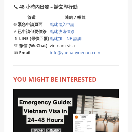
📞 48 小時內出發 – 請立即行動
管道
連結 / 帳號
🌐
緊急申請頁面
點此進入申請
⚡
已申請但要催簽
點此快速催簽
📱
LINE (最快回覆)
點此加 LINE 諮詢
💚
微信 (WeChat)
vietnam-visa
📧
Email
info@yuenanyuenan.com
YOU MIGHT BE INTERESTED