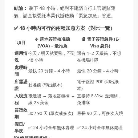
結論：
剩下 48 小時，絕對不建議自行上官網賭運
氣，請直接委託專業代辦啟動「緊急加急」管道。
✅ 48 小時內可行的兩種加急方案（對比一覽）
✈️ 落地簽證核准函
📄 電子簽證急件 (E-
項目
(VOA) – 最推薦
Visa 急件)
適用情
今天 / 明天就要飛，不到
還有 1–2 天緩衝，不想
況
48 小時
在機場排隊
處理時
最快 20 分鐘 – 4 小時
最快 20 分鐘 – 4 小時
間
所需憑
電子簽證 PDF (印出紙
核准函 (印出紙本)
證
本)
入境流
抵達後 → 落地簽櫃檯 →
直接持 E-Visa 走海關，
程
繳 25 美金
免排隊
簽證效
30 / 90 天 (單次或多次)
最長 90 天，可多次入境
期
假日/
✅ 24 小時全年無休處理
✅ 24 小時全年無休處理
半夜