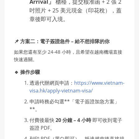
Arrival」
櫃檯，提交核准函 + 2 張 2
吋照片 + 25 美元現金（印花稅），蓋
章後即可入境。
📌 方案二：電子簽證急件 – 給不想排隊的你
如果您還有至少 24-48 小時，且希望在越南機場直接
快速過關。
🔹 操作步驟
透過代辦網頁申請：
https://www.vietnam-
visa.hk/apply-vietnam-visa/
申請時務必勾選**「電子簽證加急方案」
**。
付費後最快
20 分鐘 – 4 小時
即可收到電子
簽證 PDF。
列印 PDF（黑白即可），抵達越南後直接排