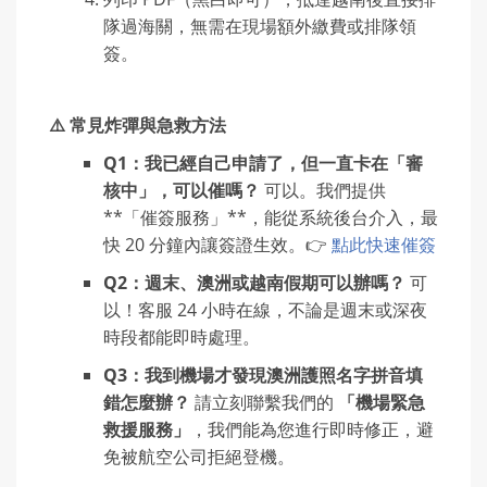
隊過海關，無需在現場額外繳費或排隊領
簽。
⚠️ 常見炸彈與急救方法
Q1：我已經自己申請了，但一直卡在「審
核中」，可以催嗎？
可以。我們提供
**「催簽服務」**，能從系統後台介入，最
快 20 分鐘內讓簽證生效。👉
點此快速催簽
Q2：週末、澳洲或越南假期可以辦嗎？
可
以！客服 24 小時在線，不論是週末或深夜
時段都能即時處理。
Q3：我到機場才發現澳洲護照名字拼音填
錯怎麼辦？
請立刻聯繫我們的
「機場緊急
救援服務」
，我們能為您進行即時修正，避
免被航空公司拒絕登機。