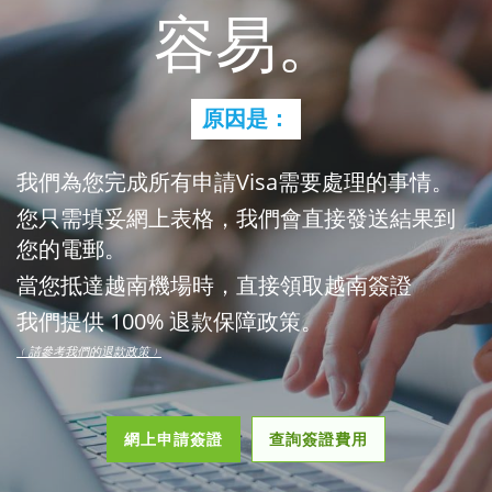
容易。
原因是：
我們為您完成所有申請Visa需要處理的事情。
您只需填妥網上表格，我們會直接發送結果到
您的電郵。
當您抵達越南機場時，直接領取越南簽證
我們提供 100% 退款保障政策。
﹙請參考我們的退款政策﹚
網上申請簽證
查詢簽證費用