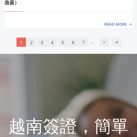
急簽）
READ MORE
...
1
2
3
4
5
6
7
越南簽證，簡單