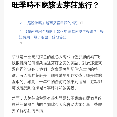
旺季時不應該去芽莊旅行？
「簽證攻略」越南簽證申請的指引
【越南簽證全攻略】如何申請越南峴港簽證？ |簽
證費用、電子簽證、落地簽證
芽莊是一座充滿詩意的藍色大海和白色沙灘的城市所
以很難有任何能夠描述芽莊之美的詞語。對於那些來
過這裡的遊客，他們一定會愛著和記住這土地的特
徵。有人形容芽莊是一個可愛的年輕女孩，總是體貼
溫柔的。確實，一年中的任何時候來到這裡，遊客都
可以感受到沿海城市寧靜祥和的美景。
然而，去芽莊旅遊還有很多問題如不應該在哪個月前
往芽莊是最合適的？如此今天我會給大家分享一些需
要了解芽莊的事情。