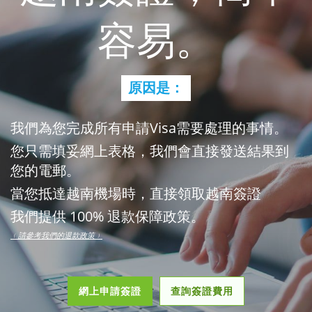
容易。
原因是：
我們為您完成所有申請Visa需要處理的事情。
您只需填妥網上表格，我們會直接發送結果到
您的電郵。
當您抵達越南機場時，直接領取越南簽證
我們提供 100% 退款保障政策。
﹙請參考我們的退款政策﹚
網上申請簽證
查詢簽證費用