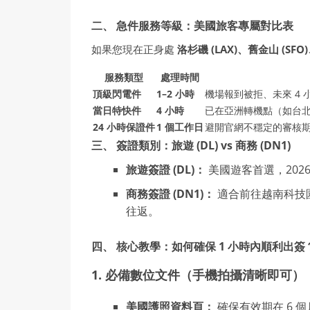
二、 急件服務等級：美國旅客專屬對比表
如果您現在正身處
洛杉磯 (LAX)、舊金山 (SFO)
服務類型
處理時間
頂級閃電件
1–2 小時
機場報到被拒、未來 4
當日特快件
4 小時
已在亞洲轉機點（如台
24 小時保證件
1 個工作日
避開官網不穩定的審核期，
三、 簽證類別：旅遊 (DL) vs 商務 (DN1)
旅遊簽證 (DL)：
美國遊客首選，202
商務簽證 (DN1)：
適合前往越南科技
往返。
四、 核心教學：如何確保 1 小時內順利出簽
1. 必備數位文件（手機拍攝清晰即可）
美國護照資料頁：
確保有效期在 6 