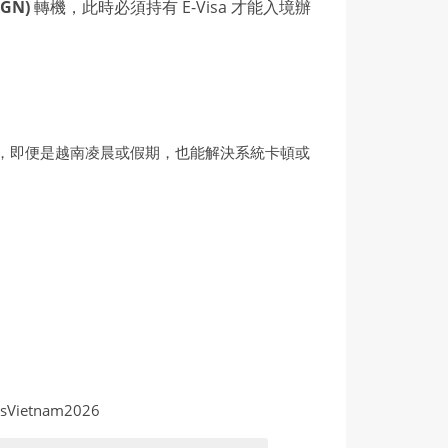
GN)
轉機，此時必須持有 E-Visa 才能入境辦
道」，即便是越南凌晨或假期，也能解決系統卡頓或
essVietnam2026