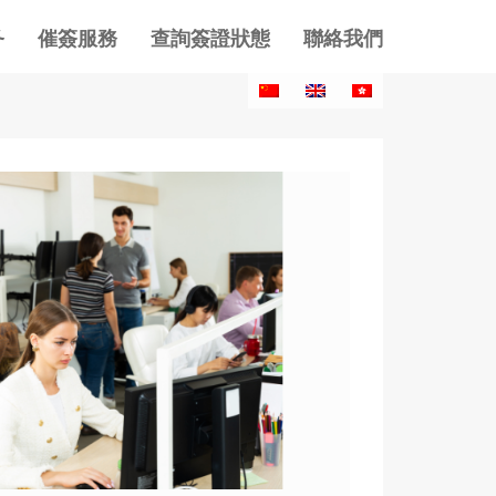
务
催簽服務
查詢簽證狀態
聯絡我們