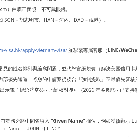
×6 cm）白底正面照，不可戴眼鏡。
GN – 胡志明市、HAN – 河內、DAD – 峴港）。
m-visa.hk/apply-vietnam-visa/
並聯繫專屬客服（
LINE/WeChat
常見的姓名排列與縮寫問題，並代墊官網規費（解決美國信用卡
內部優先通道，將您的申請案從後台「強制提取」至最優先審核
直接出示電子檔給航空公司地勤核對即可（2026 年多數航司已支
持有者務必將中間名填入
“Given Name”
欄位，例如護照顯示
L
。
en Name: JOHN QUINCY