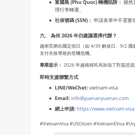
富國島 (Phu Quoc) 轉機陷阱：
雖然
理行李轉運。
社保號碼 (SSN)：
申請表單中不需要填
六、 為何 2026 年仍建議選擇代辦？
越南官網在國定假日（如 4/30 解放日、9
支付失敗導致的登機危機。
專業提示：
2026 年越南移民局加強了對簽
即時支援聯繫方式
LINE/WeChat:
vietnam-visa
Email:
info@yuenanyuenan.com
網上申請:
https://www.vietnam-visa
#VietnamVisa #USCitizen #VietnamEVisa #Ur