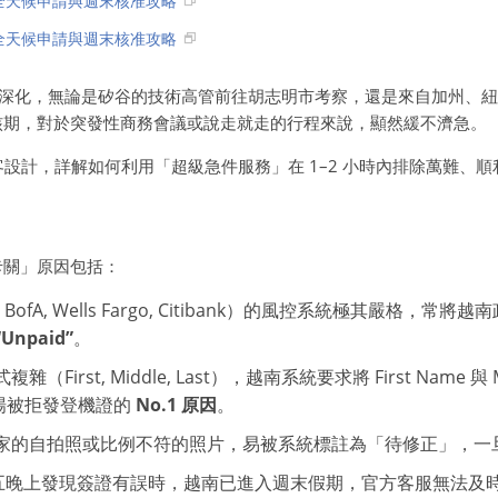
 全天候申請與週末核准攻略
 全天候申請與週末核准攻略
」持續深化，無論是矽谷的技術高管前往胡志明市考察，還是來自加州
審核期，對於突發性商務會議或說走就走的行程來說，顯然緩不濟急。
設計，詳解如何利用「超級急件服務」在 1–2 小時內排除萬難、順
「卡關」原因包括：
BofA, Wells Fargo, Citibank）的風控系統極其嚴格，
“Unpaid”
。
First, Middle, Last），越南系統要求將 First Name 與 Mi
場被拒發登機證的
No.1 原因
。
家的自拍照或比例不符的照片，易被系統標註為「待修正」，一旦
週五晚上發現簽證有誤時，越南已進入週末假期，官方客服無法及