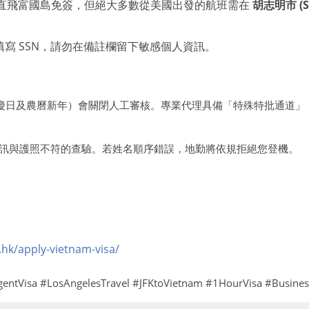
直飛富國島免簽，但絕大多數從美國出發的航班需在
胡志明市 (S
寫 SSN，請勿在備註欄留下敏感個人資訊。
/2 國慶日及農曆新年）會關閉人工審核。專業代理具備「特殊特批通
證資訊與護照不符的查驗。若姓名順序錯誤，地勤將依規拒絕您登機。
.hk/apply-vietnam-visa/
gentVisa #LosAngelesTravel #JFKtoVietnam #1HourVisa #Busin