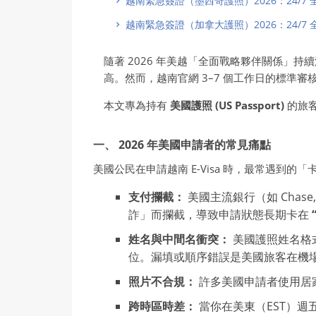
越南緊急簽證（墨西哥護照）2026：24/7
越南緊急簽證（加拿大護照）2026：24/7
隨著 2026 年美越「全面戰略夥伴關係
高。然而，越南官網 3–7 個工作日的標準
本文專為持有
美國護照 (US Passport)
的旅客
一、 2026 年美國申請者的常見痛點
美國公民在申請越南 E-Visa 時，最常遇到的
支付攔截：
美國主流銀行（如 Chase, 
詐」而攔截，導致申請狀態長期卡在
姓名與中間名衝突：
美國護照姓名格式複雜（
位。漏填或順序錯誤是美國旅客在機
照片不合規：
許多美國申請者使用居
跨時區時差：
當你在美東（EST）