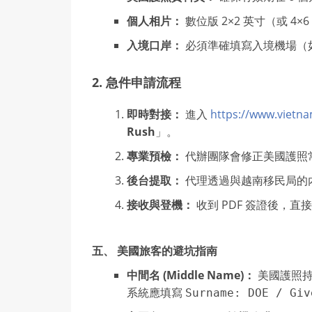
個人相片：
數位版 2×2 英寸（或 4
入境口岸：
必須準確填寫入境機場（如 S
2. 急件申請流程
即時對接：
進入
https://www.vietna
Rush
」。
專業預檢：
代辦團隊會修正美國護照
後台提取：
代理透過與越南移民局的
接收與登機：
收到 PDF 簽證後，
五、 美國旅客的避坑指南
中間名 (Middle Name)：
美國護照
系統應填寫
Surname: DOE / Giv