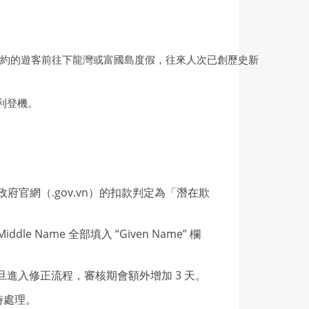
、紐約的遊客前往下龍灣或富國島度假，往來人次已創歷史新
利登機。
常將越南政府官網（.gov.vn）的扣款判定為「潛在欺
ddle Name 全部填入 “Given Name” 欄
進入修正流程，審核期會額外增加 3 天。
時處理。