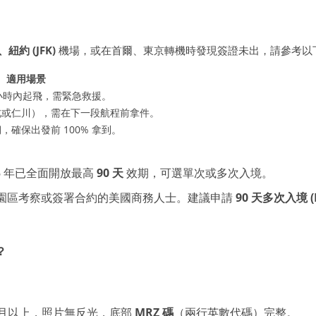
、紐約 (JFK)
機場，或在首爾、東京轉機時發現簽證未出，請參考以
適用場景
 小時內起飛，需緊急救援。
北或仁川），需在下一段航程前拿件。
確保出發前 100% 拿到。
6 年已全面開放最高
90 天
效期，可選單次或多次入境。
園區考察或簽署合約的美國商務人士。建議申請
90 天多次入境 (Mu
？
個月以上，照片無反光，底部
MRZ 碼
（兩行英數代碼）完整。