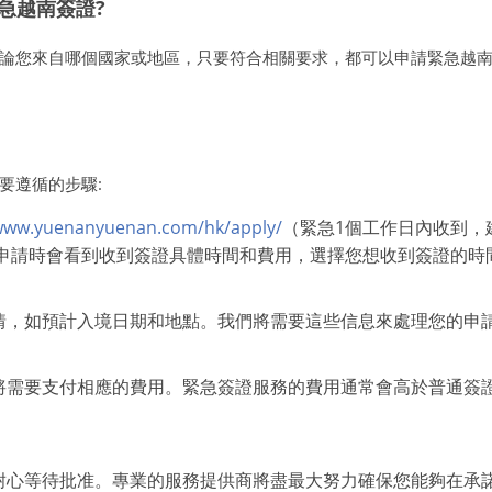
急越南簽證?
論您來自哪個國家或地區，只要符合相關要求，都可以申請緊急越
要遵循的步驟:
/www.yuenanyuenan.com/hk/apply/
（緊急1個工作日內收到，
。申請時會看到收到簽證具體時間和費用，選擇您想收到簽證的時
情，如預計入境日期和地點。我們將需要這些信息來處理您的申
將需要支付相應的費用。緊急簽證服務的費用通常會高於普通簽
耐心等待批准。專業的服務提供商將盡最大努力確保您能夠在承