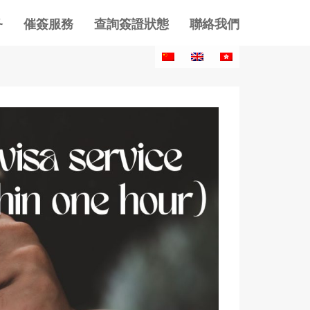
务
催簽服務
查詢簽證狀態
聯絡我們