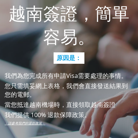
越南簽證，簡單
容易。
原因是：
我們為您完成所有申請Visa需要處理的事情。
您只需填妥網上表格，我們會直接發送結果到
您的電郵。
當您抵達越南機場時，直接領取越南簽證
我們提供 100% 退款保障政策。
﹙請參考我們的退款政策﹚