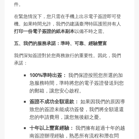
件。
在緊急情況下，您只需在手機上出示電子簽證即可登
機。如果時間允許，我們仍建議臺灣特區護照持有人
打印一
份
電子簽證的紙本副本
以備不時之需。
五、我們的服務承諾：準時、可靠、經驗
豐
富
我們深知簽證對於您商務旅行的重要性。因此，我們
承諾：
100%
準時出簽：
我們保證按照您所選的加
急服務時間，準時將您的電子簽證發送到您
的郵箱，讓您安心啟程。
簽證不成功全額退款：
如果因我們的原因導
致您的簽證未能成功簽發，我們將全額退還
您的申請費用，讓您無後顧之憂。
十年以上
豐
富經驗：
我們擁有超過十年的越
南簽證辦理經驗，熟悉所有流程和潛在問