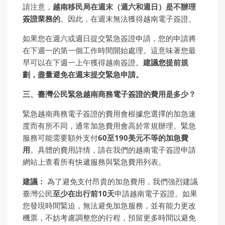
請注意，
越南移民局在週末（週六和週日）是不辦理
簽證業務的
。因此，在週末無法獲得越南電子簽證。
如果您在週六或週日提交緊急簽證申請，您的申請將
在下週一的第一個工作時間開始處理。這意味著您最
早可以在下週一上午獲得越南簽證。
建議
您
提前規
劃，盡量避免在週末提交緊急申請。
三、臺灣公民緊急越南商務電子簽證的費用是多少？
緊急越南商務電子簽證的費用會根據您選擇的加急速
度而有所不同，通常加急費用會高於常規辦理。緊急
服務可能需要額外支付
60
至
190
美元不等的加急費
用
。具體的費用詳情，請在我們的越南電子簽證申請
網站上查看所有快遞服務與緊急費用列表。
建議：
為了避免支付昂貴的加急費用，我們強烈建議
臺灣公民
至少在出行前
10
天
申請越南電子簽證。如果
您發現時間緊迫，無法避免加急服務，並有能力更改
機票，不妨考慮調整您的行程，預留更多時間以避免