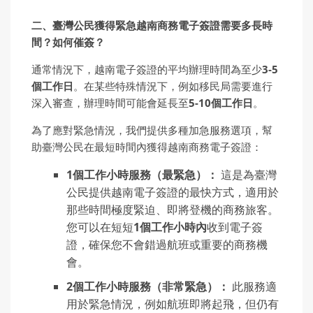
二、臺灣公民獲得緊急越南商務電子簽證需要多長時
間？如何催簽？
通常情況下，越南電子簽證的平均辦理時間為至少
3-5
個工作日
。在某些特殊情況下，例如移民局需要進行
深入審查，辦理時間可能會延長至
5-10
個工作日
。
為了應對緊急情況，我們提供多種加急服務選項，幫
助臺灣公民在最短時間內獲得越南商務電子簽證：
1
個工作小時服務（最緊急）：
這是為臺灣
公民提供越南電子簽證的最快方式，適用於
那些時間極度緊迫、即將登機的商務旅客。
您可以在短短
1
個工作小時內
收到電子簽
證，確保您不會錯過航班或重要的商務機
會。
2
個工作小時服務（非常緊急）：
此服務適
用於緊急情況，例如航班即將起飛，但仍有