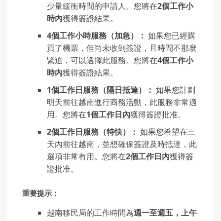
少量緩衝時間的申請人。您將在
2
個工作小
時內
獲得簽證結果。
4
個工作小時服務（加急）：
如果您已經購
買了機票，但尚未收到簽證，且時間不那麼
緊迫，可以選擇此服務。您將在
4
個工作小
時內
獲得簽證結果。
1
個工作日服務（隔日抵達）：
如果您計劃
明天前往越南進行商務活動，此服務非常適
用。您將在
1
個工作日內
獲得簽證批准。
2
個工作日服務（特快）：
如果您希望在三
天內前往越南，並想確保簽證及時抵達，此
選項非常有用。您將在
2
個工作日內
獲得簽
證批准。
重要提示：
越南移民局的工作時間為
週一至週五，上午