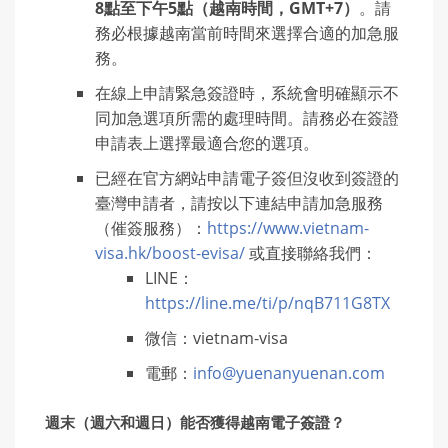
8
點至下午
5
點（越南時間，
GMT+7
）
。請
務必根據越南當前時間來選擇合適的加急服
務。
在線上申請緊急簽證時，系統會明確顯示不
同加急選項所需的處理時間。請務必在簽證
申請表上選擇最適合您的選項。
已經在官方網站申請電子簽但沒收到簽證的
臺灣申請者，請按以下連結申請加急服務
（催簽服務）：
https://www.vietnam-
visa.hk/boost-evisa/
或直接聯絡我們：
LINE：
https://line.me/ti/p/nqB711G8TX
微信：vietnam-visa
電郵：
info@yuenanyuenan.com
週末（週六和週日）能否獲得越南電子簽證？