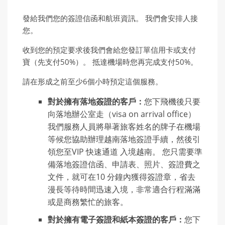
發給我們您的簽證信函和航班資訊。 我們會安排人接
您。
收到您的預定要求後我們會給您發訂單信用卡或支付
寶（先支付50%）。 抵達機場時您再完成支付50%。
請在形成之前至少6個小時預定這個服務。
對於擁有落地簽證的客戶：
您下飛機後只要
向落地辦公室走（visa on arrival office）
我們服務人員將舉著旅客姓名的牌子在機場
等候您協助辦理越南落地簽證手續，然後引
領您至VIP 快速通道 入境越南。 您只需要準
備落地簽證信函、申請表、照片、簽證費之
文件，就可在10 分鐘內獲得簽證章，省去
漫長等待時間迅速入境，非常適合行程滿滿
或是商務繁忙的旅客。
對於擁有電子簽證和紙本簽證的客戶：
您下