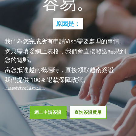
容易。
原因是：
我們為您完成所有申請Visa需要處理的事情。
您只需填妥網上表格，我們會直接發送結果到
您的電郵。
當您抵達越南機場時，直接領取越南簽證
我們提供 100% 退款保障政策。
﹙請參考我們的退款政策﹚
網上申請簽證
查詢簽證費用