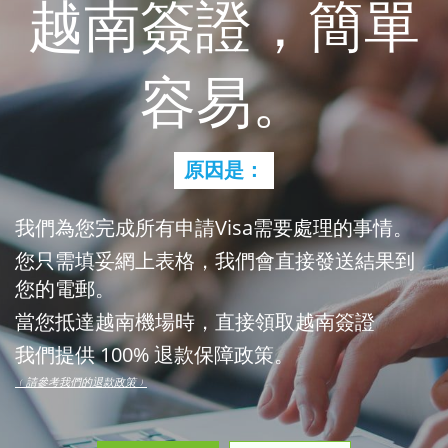
越南簽證，簡單
容易。
原因是：
我們為您完成所有申請Visa需要處理的事情。
您只需填妥網上表格，我們會直接發送結果到
您的電郵。
當您抵達越南機場時，直接領取越南簽證
我們提供 100% 退款保障政策。
﹙請參考我們的退款政策﹚