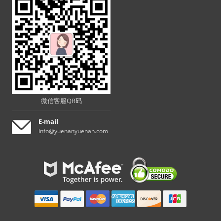
微信客服QR码
E-mail
info@yuenanyuenan.com