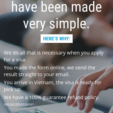
have been made
very simple.
HERE’S WHY:
We do all that is necessary when you apply
for a visa.
You made the form online, we send the
result straight to your email.
You arrive in Vietnam, the visa is ready for
pick up.
We have a 100% guarantee refund policy.
(see our refund policy)