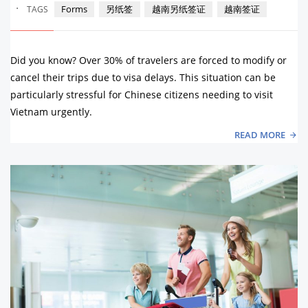
·
Forms
另纸签
越南另纸签证
越南签证
TAGS
Did you know? Over 30% of travelers are forced to modify or
cancel their trips due to visa delays. This situation can be
particularly stressful for Chinese citizens needing to visit
Vietnam urgently.
READ MORE