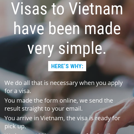
Visas to Vietnam
have been made
very simple.
HERE’S WHY:
We do all that is necessary when you apply
for a visa.
You made the form online, we send the
result straight to your email.
You arrive in Vietnam, the visa is ready for
pick up.