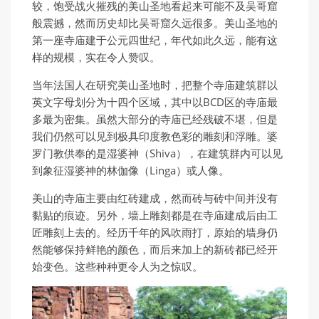
较，饱受战火摧残的美山圣地看起来可能不及吴哥窟
般震撼，然而历史却比吴哥窟久远很多。美山圣地的
第一座寺庙建于公元四世纪，年代如此久远，能有这
样的规模，实在令人赞叹。
当年法国人在研究美山圣地时，把整个寺庙建筑群以
英文字母划分为十四个区域，其中以BCD区的寺庙最
多最为密集。虽然大部分的寺庙已经残破不堪，但是
我们仍然可以见到极具印度教色彩的雕刻和浮雕。婆
罗门教供奉的是湿婆神（Shiva），在建筑群内可以见
到象征湿婆神的林伽像（Linga）或人像。
美山的寺庙主要由红砖建成，然而砖与砖中间并没有
黏贴的痕迹。另外，墙上雕刻都是在寺庙建成后由工
匠雕刻上去的。经历千年的风吹雨打，原始的墙身仍
然能够保持鲜艳的颜色，而后来加上的新砖都已经开
始变色。这些种种更令人为之惊叹。