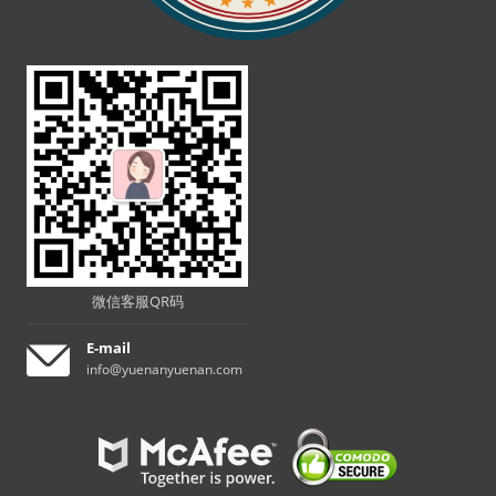
微信客服QR码
E-mail
info@yuenanyuenan.com