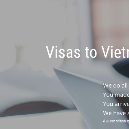
Visas to Vie
We do all
You made 
You arrive
We have a
(see our refund p