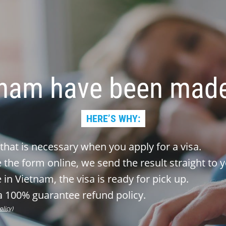
tnam have been made
HERE’S WHY:
 that is necessary when you apply for a visa.
the form online, we send the result straight to y
 in Vietnam, the visa is ready for pick up.
 100% guarantee refund policy.
olicy)