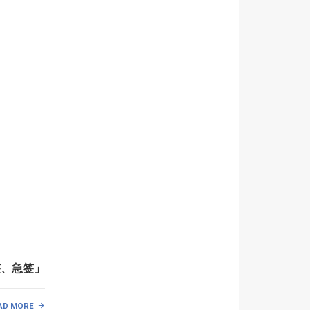
签、急签」
AD MORE