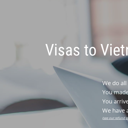
Visas to Vie
We do all
You made 
You arrive
We have a
(see our refund p