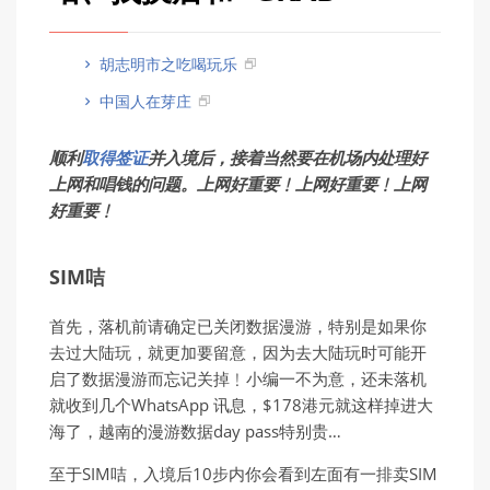
胡志明市之吃喝玩乐
中国人在芽庄
顺利
取得签证
并入境后，接着当然要在机场内处理好
上网和唱钱的问题。上网好重要﹗上网好重要﹗上网
好重要﹗
SIM咭
首先，落机前请确定已关闭数据漫游，特别是如果你
去过大陆玩，就更加要留意，因为去大陆玩时可能开
启了数据漫游而忘记关掉﹗小编一不为意，还未落机
就收到几个WhatsApp 讯息，$178港元就这样掉进大
海了，越南的漫游数据day pass特别贵…
至于SIM咭，入境后10步内你会看到左面有一排卖SIM