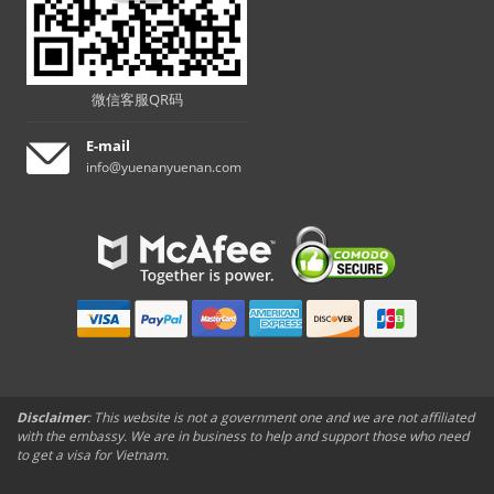
微信客服QR码
E-mail
info@yuenanyuenan.com
Disclaimer
: This website is not a government one and we are not affiliated
with the embassy. We are in business to help and support those who need
to get a visa for Vietnam.