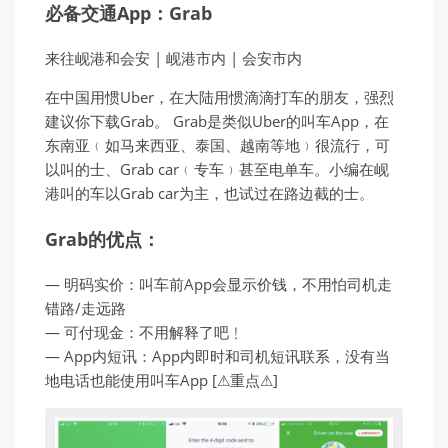
必备交通App：Grab
来往岘港和会安 | 岘港市内 | 会安市内
在中国用惯Uber，在大陆用惯滴滴打车的朋友，强烈
建议你下载Grab。 Grab是类似Uber的叫车App，在
东南亚﹙如马来西亚、泰国、越南等地﹚很流行，可
以叫的士、Grab car﹙专车﹚甚至电单车。小编在岘
港叫的车以Grab car为主，也试过在路边截的士。
Grab的优点：
— 明码实价：叫车前App会显示价钱，不用怕司机走
错路/走远路
— 可付现金：不用解释了吧﹗
— App内短讯：App内即时和司机短讯联系，没有当
地电话也能使用叫车App [⚠重点⚠]