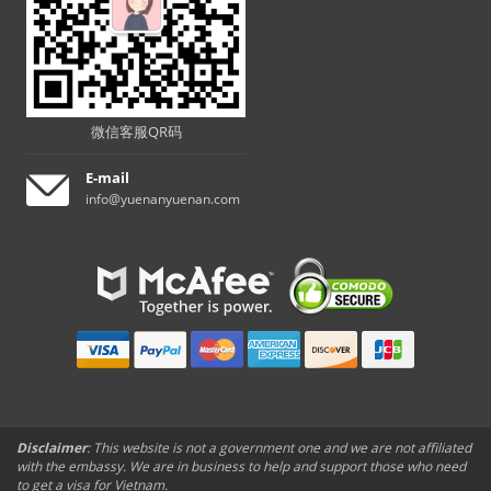
微信客服QR码
E-mail
info@yuenanyuenan.com
Disclaimer
: This website is not a government one and we are not affiliated
with the embassy. We are in business to help and support those who need
to get a visa for Vietnam.