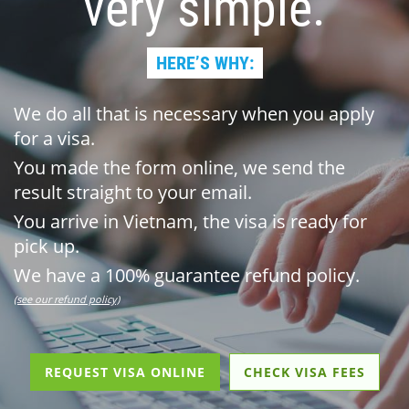
very simple.
HERE’S WHY:
We do all that is necessary when you apply
for a visa.
You made the form online, we send the
result straight to your email.
You arrive in Vietnam, the visa is ready for
pick up.
We have a 100% guarantee refund policy.
(see our refund policy)
REQUEST VISA ONLINE
CHECK VISA FEES