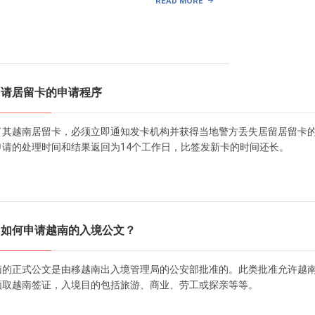
READ MORE
申请居留卡的申请程序
了其越南居留卡，必须立即通知发卡机构并获得当地警方丢失居留居留卡
申请的处理时间和结果返回为14个工作日，比签发新卡的时间还长。
」如何申请越南的入境公文？
南的正式公文是由移越南出入境管理局的公安部批准的。此类批准允许越
领取越南签证，入境目的包括旅游、商业、劳工或探亲等等。