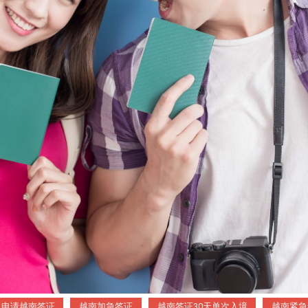
申请越南签证
越南加急签证
越南签证30天单次入境
越南紧急