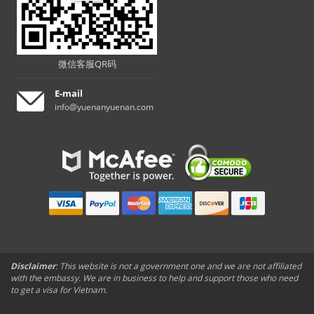
微信客服QR码
E-mail
info@yuenanyuenan.com
Disclaimer
: This website is not a government one and we are not affiliated
with the embassy. We are in business to help and support those who need
to get a visa for Vietnam.