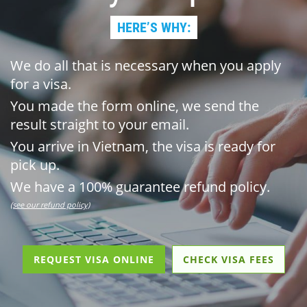
HERE’S WHY:
We do all that is necessary when you apply
for a visa.
You made the form online, we send the
result straight to your email.
You arrive in Vietnam, the visa is ready for
pick up.
We have a 100% guarantee refund policy.
(see our refund policy)
REQUEST VISA ONLINE
CHECK VISA FEES