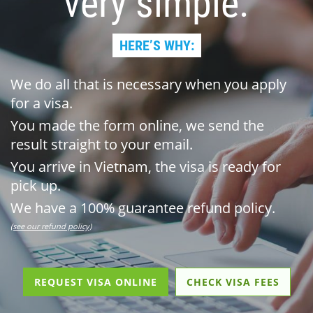
very simple.
HERE’S WHY:
We do all that is necessary when you apply
for a visa.
You made the form online, we send the
result straight to your email.
You arrive in Vietnam, the visa is ready for
pick up.
We have a 100% guarantee refund policy.
(see our refund policy)
REQUEST VISA ONLINE
CHECK VISA FEES