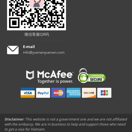
微信客服QR码
E-mail
info@yuenanyuenan.com
Disclaimer
: This website is not a government one and we are not affiliated
with the embassy. We are in business to help and support those who need
to get a visa for Vietnam.