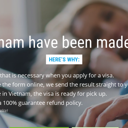
tnam have been made
HERE’S WHY:
 that is necessary when you apply for a visa.
the form online, we send the result straight to y
 in Vietnam, the visa is ready for pick up.
 100% guarantee refund policy.
olicy)