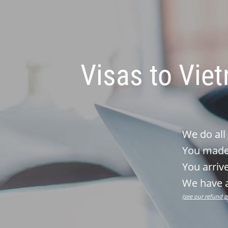
Visas to Vie
We do all
You made 
You arrive
We have a
(see our refund p