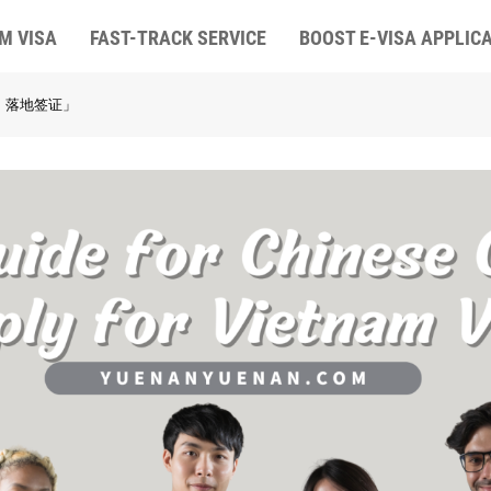
M VISA
FAST-TRACK SERVICE
BOOST E-VISA APPLIC
；落地签证」