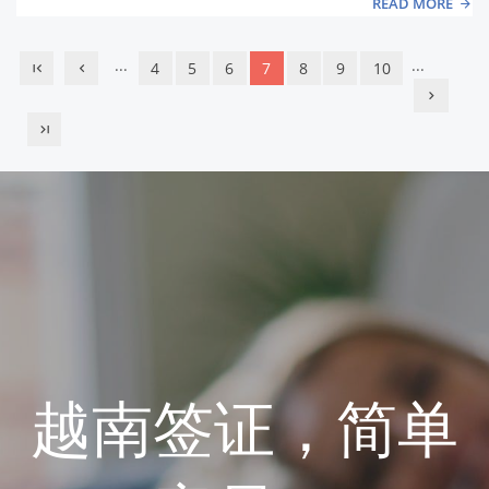
READ MORE
...
...
4
5
6
7
8
9
10
越南签证，简单