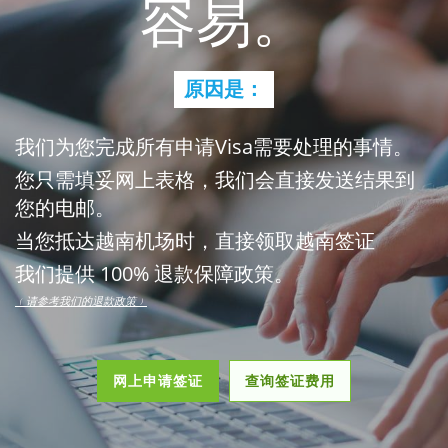
容易。
原因是：
我们为您完成所有申请Visa需要处理的事情。
您只需填妥网上表格，我们会直接发送结果到
您的电邮。
当您抵达越南机场时，直接领取越南签证
我们提供 100% 退款保障政策。
﹙请参考我们的退款政策﹚
网上申请签证
查询签证费用