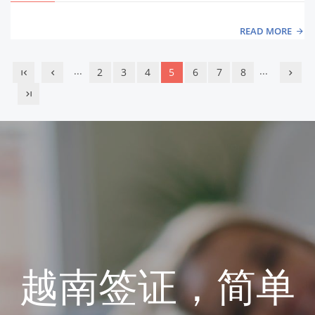
READ MORE
...
...
2
3
4
5
6
7
8
越南签证，简单