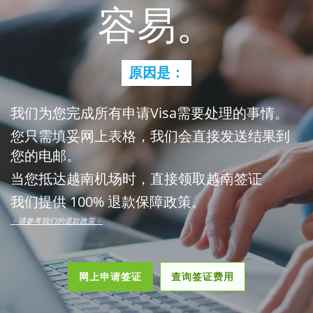
容易。
原因是：
我们为您完成所有申请Visa需要处理的事情。
您只需填妥网上表格，我们会直接发送结果到
您的电邮。
当您抵达越南机场时，直接领取越南签证
我们提供 100% 退款保障政策。
﹙请参考我们的退款政策﹚
网上申请签证
查询签证费用