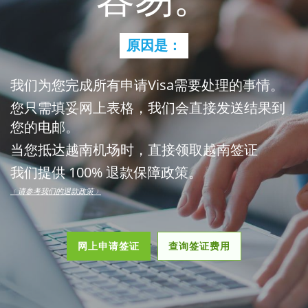
原因是：
我们为您完成所有申请Visa需要处理的事情。
您只需填妥网上表格，我们会直接发送结果到
您的电邮。
当您抵达越南机场时，直接领取越南签证
我们提供 100% 退款保障政策。
﹙请参考我们的退款政策﹚
网上申请签证
查询签证费用