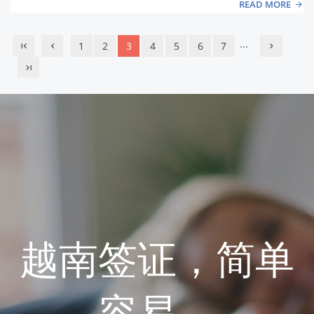
READ MORE
...
1
2
3
4
5
6
7
越南签证，简单
容易。