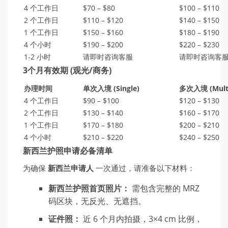
4 个工作日
$70 – $80
$100 – $110
2 个工作日
$110 – $120
$140 – $150
1 个工作日
$150 – $160
$180 – $190
4 个小时
$190 – $200
$220 – $230
1-2 小时
请即时咨询客服
请即时咨询客
3个月有效期 (观光/商务)
办
理
时间
单
次入境 (Single)
多次入境
(Mult
4 个工作日
$90 – $100
$120 – $130
2 个工作日
$130 – $140
$160 – $170
1 个工作日
$170 – $180
$200 – $210
4 个小时
$210 – $220
$240 – $250
新西兰护照申请必备清单
为确保
新西
兰
申
请
人
一次通过，请准备以下材料：
新西兰护照首页照片：
需包含完整的 MRZ
码区块，无反光、无遮挡。
证件照：
近 6 个月内拍摄，3×4 cm 比例，