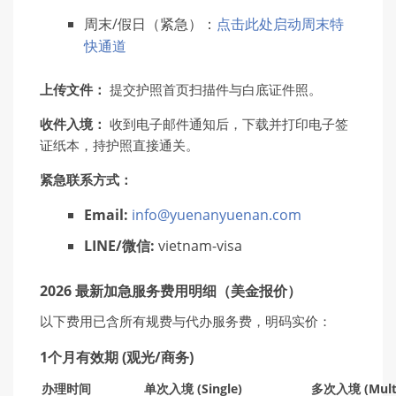
周末/假日（紧急）：
点击此处启动周末特
快通道
上
传
文件：
提交护照首页扫描件与白底证件照。
收件入境：
收到电子邮件通知后，下载并打印电子签
证纸本，持护照直接通关。
紧
急
联
系方式：
Email:
info@yuenanyuenan.com
LINE/
微信:
vietnam-visa
2026 最新加急服务费用明细（美金报价）
以下费用已含所有规费与代办服务费，明码实价：
1个月有效期 (观光/商务)
办
理
时间
单
次入境 (Single)
多次入境
(Mult