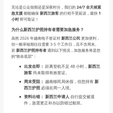
无论是公众假期还是深夜时分，我们的
24/7
全天候
紧
急支援
都能确保
新西
兰
旅客
的行程不受延误，最快
1
小
时
即可取证！
为什么新西兰护照持有者需要加急服务？
虽然 2026 年越南电子签证对
新西
兰
公民
更加便利，
但一般审核期往往需要 3-5 个工作日，且不含周末。
若
新西
兰护
照持有者
遇到以下情况，加急服务将是您
的“救命底层”：
出发在即：
距离登机不足 48 小时，
新西兰
旅客
尚未取得有效签证。
周末受阻：
越南移民局休假，但您持有
新
西兰护照
必须在周一入境。
资料出错：
新西兰申请人
自行提交被退
件，急需更正补办以防错过航班。