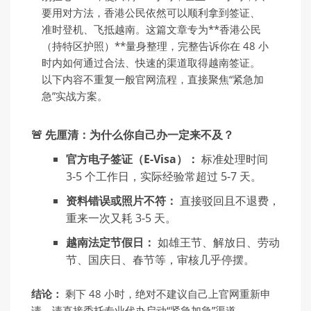
要用对方法，香港公民依然可以顺利拿到签证、
准时登机、飞抵越南。这篇文章专为**香港公民
（持特区护照）**量身整理，完整告诉你在 48 小
时内如何通过合法、快速的渠道取得越南签证。
以下内容不重复一般官网流程，直接聚焦“紧急加
急”实战方案。
🚨 先厘清：为什么你自己办一定来不及？
官方电子签证（E-Visa）：
标准处理时间
3-5 个工作日，实际经验常超过 5-7 天。
资料错误或照片不符：
直接驳回且不退费，
重来一次又耗 3-5 天。
越南法定节假日：
如雄王节、解放日、劳动
节、国庆日、春节等，审核几乎停摆。
结论：
剩下 48 小时，绝对不建议自己上官网重新申
请，请直接委托专业代办启动“紧急加急”渠道。