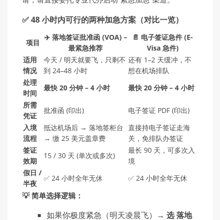
✅ 48 小时内可行的两种加急方案（对比一览）
✈️ 落地签证批准函 (VOA) –
📄 电子签证急件 (E-
项目
最紧急推荐
Visa 急件)
适用
今天 / 明天就要飞，只剩不
还有 1–2 天缓冲，不
情况
到 24–48 小时
想在机场排队
处理
最快 20 分钟 – 4 小时
最快 20 分钟 – 4 小时
时间
所需
批准函 (印出)
电子签证 PDF (印出)
凭证
入境
抵达机场后 → 落地签柜台
直接持电子签证走海
流程
→ 缴 25 美元盖章费
关，免排队办签证
签证
最长 90 天，可多次入
15 / 30 天 (单次或多次)
效期
境
假日 /
✅ 24 小时全年无休
✅ 24 小时全年无休
半夜
💡 简单选择逻辑：
如果你极度紧急（明天凌晨飞）→
选 落地