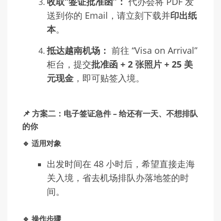
收取“签证批准函”：
代办会将 PDF 发
送到你的 Email，请立刻下载并
印出纸
本
。
抵达越南机场：
前往 “Visa on Arrival”
柜台，提交
批准函 + 2 张照片 + 25 美
元现金
，即可贴签入境。
📌 方案二：电子签证急件 – 给还有一天、不想排队
的你
🔹 适用对象
出发时间在 48 小时后，希望直接走海
关入境，省去机场排队办落地签的时
间。
🔹 操作步骤