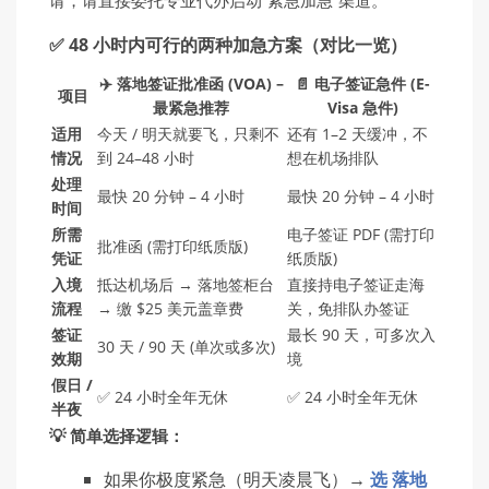
请，请直接委托专业代办启动“紧急加急”渠道。
✅ 48 小时内可行的两种加急方案（对比一览）
✈️ 落地签证批准函 (VOA) –
📄 电子签证急件 (E-
项目
最紧急推荐
Visa 急件)
适用
今天 / 明天就要飞，只剩不
还有 1–2 天缓冲，不
情况
到 24–48 小时
想在机场排队
处理
最快 20 分钟 – 4 小时
最快 20 分钟 – 4 小时
时间
所需
电子签证 PDF (需打印
批准函 (需打印纸质版)
凭证
纸质版)
入境
抵达机场后 → 落地签柜台
直接持电子签证走海
流程
→ 缴 $25 美元盖章费
关，免排队办签证
签证
最长 90 天，可多次入
30 天 / 90 天 (单次或多次)
效期
境
假日 /
✅ 24 小时全年无休
✅ 24 小时全年无休
半夜
💡 简单选择逻辑：
如果你极度紧急（明天凌晨飞）→
选 落地