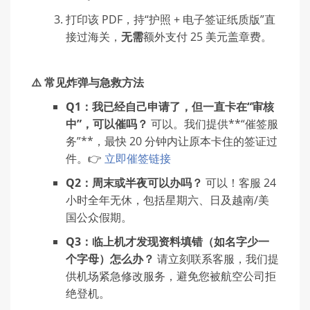
打印该 PDF，持“护照 + 电子签证纸质版”直
接过海关，
无需
额外支付 25 美元盖章费。
⚠️ 常见炸弹与急救方法
Q1：我已经自己申请了，但一直卡在“审核
中”，可以催吗？
可以。我们提供**“催签服
务”**，最快 20 分钟内让原本卡住的签证过
件。👉
立即催签链接
Q2：周末或半夜可以办吗？
可以！客服 24
小时全年无休，包括星期六、日及越南/美
国公众假期。
Q3：临上机才发现资料填错（如名字少一
个字母）怎么办？
请立刻联系客服，我们提
供机场紧急修改服务，避免您被航空公司拒
绝登机。