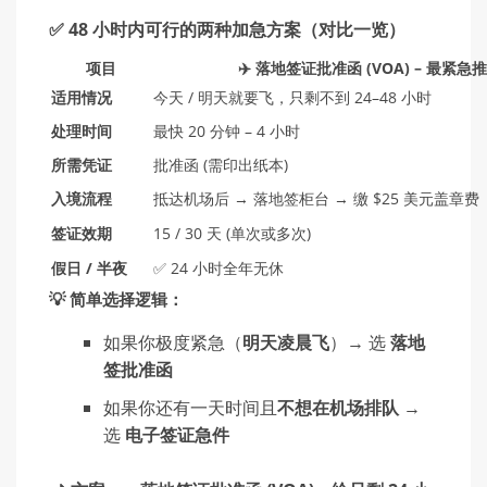
✅ 48 小时内可行的两种加急方案（对比一览）
项目
✈️ 落地签证批准函 (VOA) – 最紧急
适用情况
今天 / 明天就要飞，只剩不到 24–48 小时
处理时间
最快 20 分钟 – 4 小时
所需凭证
批准函 (需印出纸本)
入境流程
抵达机场后 → 落地签柜台 → 缴 $25 美元盖章费
签证效期
15 / 30 天 (单次或多次)
假日 / 半夜
✅ 24 小时全年无休
💡 简单选择逻辑：
如果你极度紧急（
明天凌晨飞
）→ 选
落地
签批准函
如果你还有一天时间且
不想在机场排队
→
选
电子签证急件