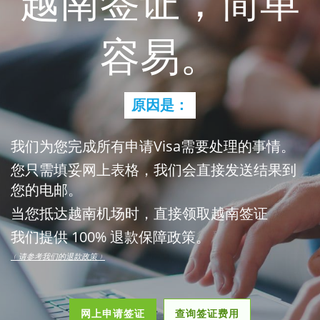
越南签证，简单
容易。
原因是：
我们为您完成所有申请Visa需要处理的事情。
您只需填妥网上表格，我们会直接发送结果到
您的电邮。
当您抵达越南机场时，直接领取越南签证
我们提供 100% 退款保障政策。
﹙请参考我们的退款政策﹚
网上申请签证
查询签证费用