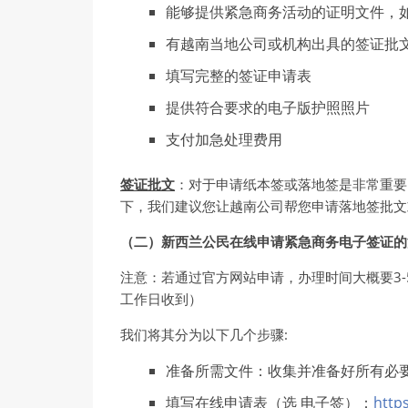
能够提供紧急商务活动的证明文件，
有越南当地公司或机构出具的签证批
填写完整的签证申请表
提供符合要求的电子版护照照片
支付加急处理费用
签证
批文
：对于申请纸本签或落地签是非常重要
下，我们建议您让越南公司帮您申请落地签批文
（二）新西
兰
公民在
线
申
请紧
急商
务电
子
签证
的
注意：若通过官方网站申请，办理时间大概要3
工作日收到）
我们将其分为以下几个步骤:
准备所需文件：收集并准备好所有必
填写在线申请表（选 电子签）：
http