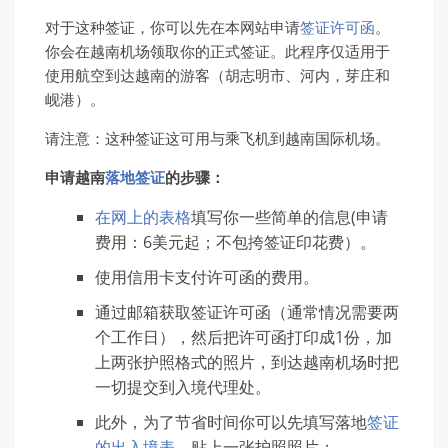
对于这种签证，你可以先在本网站申请
签证许可函
。
你会在越南机场领取你的正式签证。此程序仅适用于
使用航空到达越南的游客（胡志明市、河内，芽庄和
岘港）。
请注意：这种签证这可用与乘飞机到越南国际机场。
申请越南
落地签证
的步骤：
在网上的表格
填写你一些简单的信息(申请
费用：6美元起；不包挎签证印花费）。
使用信用卡支付许可函的费用。
通过邮箱获取签证许可函（通常情况需要两
个工作日），然后把许可函打印成1份，加
上两张护照格式的照片，到达越南机场时把
一切提交到入境代理处。
此外，为了节省时间你可以先填写落地
签证
的出入境表
，贴上一张护照照片；