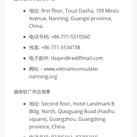
地址: first floor, Touzi Dasha, 109 Minzu
Avenue, Nanning, Guangxi province,
China.
电话号码: +86-771-5510560
传真: +86-771-5534738
电子邮件: tlsqvn@rediffmail.com
网站：www.vietnamconsulate-
nanning.org
越南驻广州总领事
地址: Second floor, Hotel Landmark B
Bldg. North, Qiaoguang Road (Haizhu
square), Guangzhou, Guangdong
province, China.