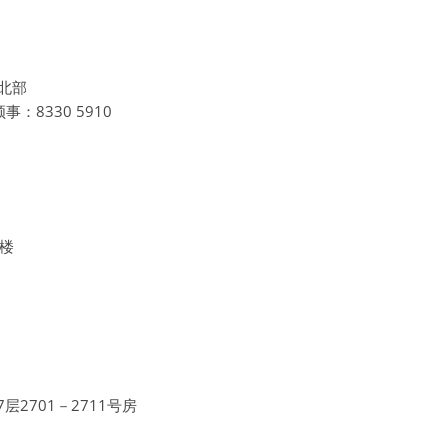
北部
 领事：8330 5910
2楼
2701－2711号房